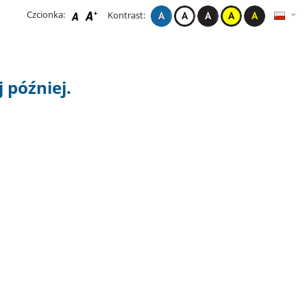
Czcionka:
Kontrast:
 później.